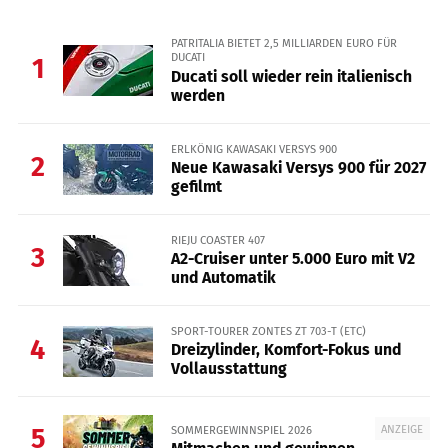
PATRITALIA BIETET 2,5 MILLIARDEN EURO FÜR
DUCATI
1
Ducati soll wieder rein italienisch
werden
ERLKÖNIG KAWASAKI VERSYS 900
2
Neue Kawasaki Versys 900 für 2027
gefilmt
RIEJU COASTER 407
3
A2-Cruiser unter 5.000 Euro mit V2
und Automatik
SPORT-TOURER ZONTES ZT 703-T (ETC)
4
Dreizylinder, Komfort-Fokus und
Vollausstattung
ANZEIGE
SOMMERGEWINNSPIEL 2026
5