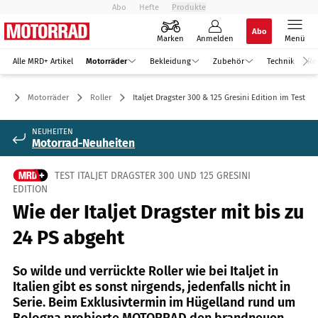
Abo
Hefte
Produkte
Abo
Marken
Anmelden
Menü
Alle MRD+ Artikel
Motorräder
Bekleidung
Zubehör
Technik
Re
Motorräder
Roller
Italjet Dragster 300 & 125 Gresini Edition im Test
NEUHEITEN
Motorrad-Neuheiten
TEST ITALJET DRAGSTER 300 UND 125 GRESINI
EDITION
Wie der Italjet Dragster mit bis zu
24 PS abgeht
So wilde und verrückte Roller wie bei Italjet in
Italien gibt es sonst nirgends, jedenfalls nicht in
Serie. Beim Exklusivtermin im Hügelland rund um
Bologna probierte MOTORRAD den brandneuen