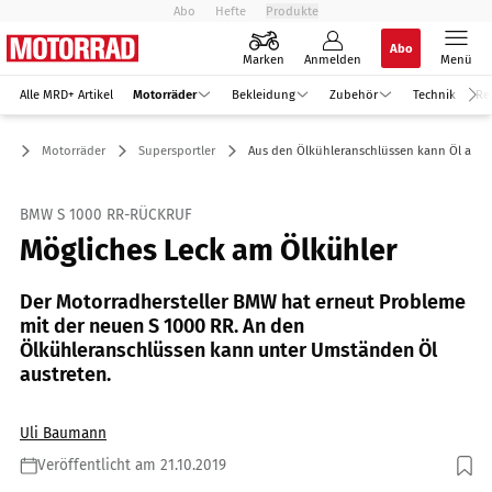
Abo
Hefte
Produkte
Abo
Marken
Anmelden
Menü
Alle MRD+ Artikel
Motorräder
Bekleidung
Zubehör
Technik
Re
Motorräder
Supersportler
Aus den Ölkühleranschlüssen kann Öl austr
BMW S 1000 RR-RÜCKRUF
Mögliches Leck am Ölkühler
Der Motorradhersteller BMW hat erneut Probleme
mit der neuen S 1000 RR. An den
Ölkühleranschlüssen kann unter Umständen Öl
austreten.
Uli Baumann
Veröffentlicht am 21.10.2019
Foto: BMW Motorrad