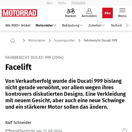
Abo
Hefte
Produkte
Abo
Marken
Anmelden
Menü
Alle MRD+ Artikel
Motorräder
Bekleidung
Zubehör
Technik
Re
Motorräder
Supersportler
Fahrbericht Ducati 999
FAHRBERICHT DUCATI 999 (2004)
Facelift
Von Verkaufserfolg wurde die Ducati 999 bislang
nicht gerade verwöhnt, vor allem wegen ihres
kontrovers diskutierten Designs. Eine Verkleidung
mit neuem Gesicht, aber auch eine neue Schwinge
und ein stärkerer Motor sollen das ändern.
Ralf Schneider
Veröffentlicht am 22.09.2004