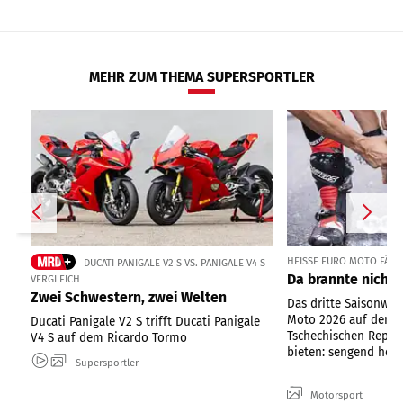
MEHR ZUM THEMA SUPERSPORTLER
HEISSE EURO MOTO FÄHRT
DUCATI PANIGALE V2 S VS. PANIGALE V4 S
Da brannte nicht 
VERGLEICH
Zwei Schwestern, zwei Welten
Das dritte Saisonwo
Moto 2026 auf dem 
Ducati Panigale V2 S trifft Ducati Panigale
Tschechischen Republ
V4 S auf dem Ricardo Tormo
bieten: sengend heiße
Supersportler
Motorsport