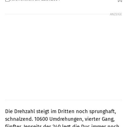
Foto: Foto: Künstle
ANZEIGE
Die Drehzahl steigt im Dritten noch sprunghaft,
schnalzend. 10600 Umdrehungen, vierter Gang,
fünfter. Jenseits der 240 legt die Duc immer noch