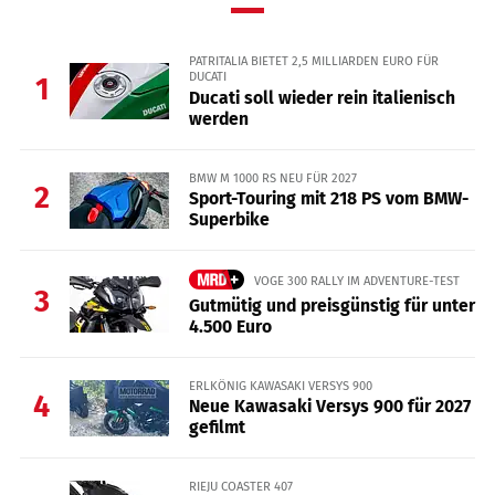
PATRITALIA BIETET 2,5 MILLIARDEN EURO FÜR
DUCATI
1
Ducati soll wieder rein italienisch
werden
BMW M 1000 RS NEU FÜR 2027
2
Sport-Touring mit 218 PS vom BMW-
Superbike
VOGE 300 RALLY IM ADVENTURE-TEST
3
Gutmütig und preisgünstig für unter
4.500 Euro
ERLKÖNIG KAWASAKI VERSYS 900
4
Neue Kawasaki Versys 900 für 2027
gefilmt
RIEJU COASTER 407