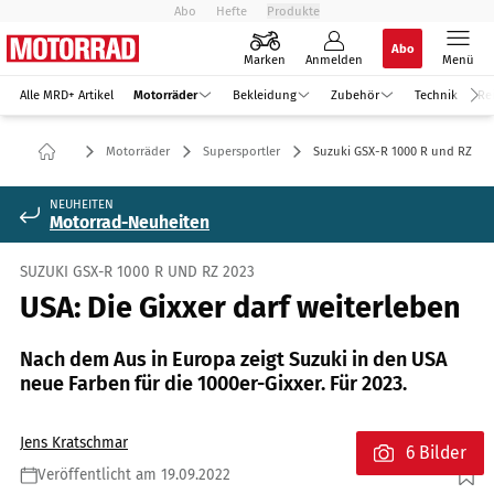
Abo
Hefte
Produkte
Abo
Marken
Anmelden
Menü
Alle MRD+ Artikel
Motorräder
Bekleidung
Zubehör
Technik
Re
Motorräder
Supersportler
Suzuki GSX-R 1000 R und RZ 20
NEUHEITEN
Motorrad-Neuheiten
SUZUKI GSX-R 1000 R UND RZ 2023
USA: Die Gixxer darf weiterleben
Nach dem Aus in Europa zeigt Suzuki in den USA
neue Farben für die 1000er-Gixxer. Für 2023.
Jens Kratschmar
6 Bilder
Veröffentlicht am 19.09.2022
Foto: Suzuki