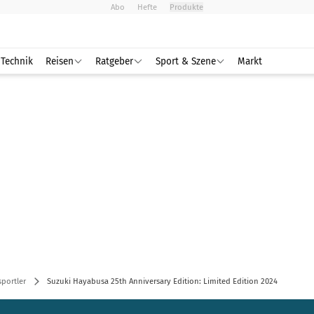
Abo
Hefte
Produkte
Technik
Reisen
Ratgeber
Sport & Szene
Markt
portler
Suzuki Hayabusa 25th Anniversary Edition: Limited Edition 2024