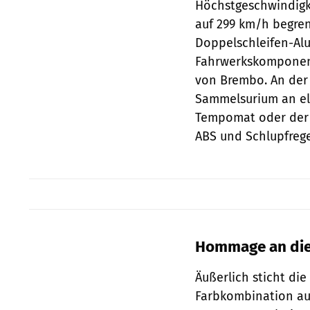
Höchstgeschwindigk
auf 299 km/h begren
Doppelschleifen-Al
Fahrwerkskomponen
von Brembo. An der 
Sammelsurium an ele
Tempomat oder der b
ABS und Schlupfrege
Hommage an die
Äußerlich sticht di
Farbkombination aus