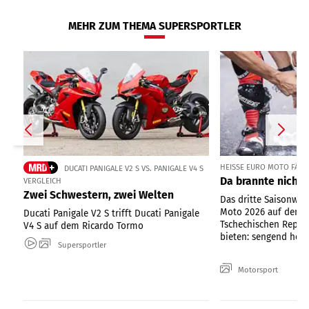
MEHR ZUM THEMA SUPERSPORTLER
HEISSE EURO MOTO FÄHRT
DUCATI PANIGALE V2 S VS. PANIGALE V4 S
Da brannte nicht 
VERGLEICH
Zwei Schwestern, zwei Welten
Das dritte Saisonwo
Moto 2026 auf dem 
Ducati Panigale V2 S trifft Ducati Panigale
Tschechischen Republ
V4 S auf dem Ricardo Tormo
bieten: sengend heiße
Supersportler
Motorsport