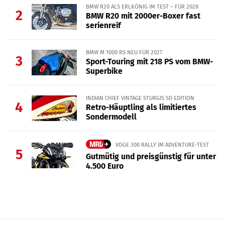
BMW R20 ALS ERLKÖNIG IM TEST – FÜR 2028
2
BMW R20 mit 2000er-Boxer fast
serienreif
BMW M 1000 RS NEU FÜR 2027
3
Sport-Touring mit 218 PS vom BMW-
Superbike
INDIAN CHIEF VINTAGE STURGIS SD EDITION
4
Retro-Häuptling als limitiertes
Sondermodell
VOGE 300 RALLY IM ADVENTURE-TEST
5
Gutmütig und preisgünstig für unter
4.500 Euro