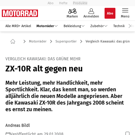
Abo
Hefte
Produkte
Abo
Marken
Anmelden
Menü
Alle MRD+ Artikel
Motorräder
Bekleidung
Zubehör
Technik
Re
Motorräder
Supersportler
Vergleich Kawasaki: das grüne 
VERGLEICH KAWASAKI: DAS GRÜNE MEHR
ZX-10R alt gegen neu
Mehr Leistung, mehr Handlichkeit, mehr
Sportlichkeit. Klar, das kennt man, so werden
alljährlich die neuen Modelle angepriesen. Aber
die Kawasaki ZX-10R des Jahrgangs 2008 scheint
es ernst zu meinen.
Andreas Bildl
Veröffentlicht am 29.01.2008