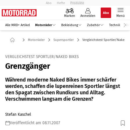
Abo
Hefte
Produkte
Abo
Marken
Anmelden
Menü
Alle MRD+ Artikel
Motorräder
Bekleidung
Zubehör
Technik
Re
Motorräder
Supersportler
Vergleichstest Sportler/Naked B
VERGLEICHSTEST SPORTLER/NAKED BIKES
Grenzgänger
Während moderne Naked Bikes immer schärfer
werden, schaffen die lupenreinen Sportler längst
den Spagat zwischen Rundkurs und Alltag.
Verschwimmen langsam die Grenzen?
Stefan Kaschel
Veröffentlicht am 08.11.2007
Foto: Jahn