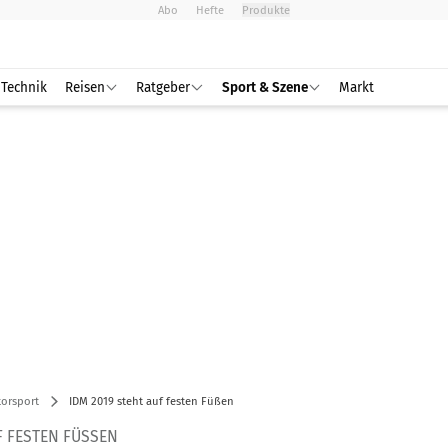
Abo
Hefte
Produkte
Technik
Reisen
Ratgeber
Sport & Szene
Markt
orsport
IDM 2019 steht auf festen Füßen
F FESTEN FÜSSEN