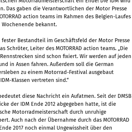
tschen Motorradmeisterschaft ein Ende! Die IDM wird
en. Das gaben die Verantwortlichen der Motor Presse
MOTORRAD action teams im Rahmen des Belgien-Laufes
en Wochenende bekannt.
n fester Bestandteil im Geschäftsfeld der Motor Presse
hias Schröter, Leiter des MOTORRAD action teams. „Die
Rennstrecken sind schon fixiert. Wir werden auf jeden
und in Assen fahren. Außerdem soll die German
rsleben zu einem Motorrad-Festival ausgebaut
 IDM-Klassen vertreten sind.“
n bedeutet diese Nachricht ein Aufatmen. Seit der DMSB
cke der IDM Ende 2012 abgegeben hatte, ist die
tsche Motorradmeisterschaft durch unruhige
pert. Auch nach der Übernahme durch das MOTORRAD
 Ende 2017 noch einmal Ungewissheit über den