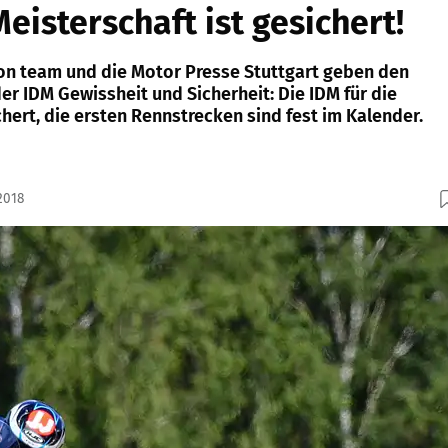
eisterschaft ist gesichert!
n team und die Motor Presse Stuttgart geben den
r IDM Gewissheit und Sicherheit: Die IDM für die
chert, die ersten Rennstrecken sind fest im Kalender.
2018