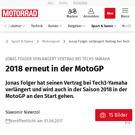
Abo
Hefte
Produkte
Abo
Marken
Anmelden
Menü
Zubehör
Technik
Reisen
Ratgeber
Sport & Szene
Markt
Sport & Szene
Motorsport
Jonas Folger verlängert Vertrag bei Tech3
JONAS FOLGER VERLÄNGERT VERTRAG BEI TECH3-YAMAHA
2018 erneut in der MotoGP
Jonas Folger hat seinen Vertrag bei Tech3-Yamaha
verlängert und wird auch in der Saison 2018 in der
MotoGP an den Start gehen.
Slawomir Niewrzol
15 Bilder
Veröffentlicht am 01.06.2017
Foto: 2snap