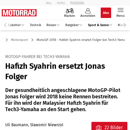
Abo
Hefte
Produkte
Abo
Marken
Anmelden
Menü
Zubehör
Technik
Reisen
Ratgeber
Sport & Szene
Markt
ne
Motorsport
MotoGP 2018 - Hafizh Syahrin ersetzt Folger bei Tech3-Yamaha
MOTOGP-FAHRER BEI TECH3-YAMAHA
Hafizh Syahrin ersetzt Jonas
Folger
Der gesundheitlich angeschlagene MotoGP-Pilot
Jonas Folger wird 2018 keine Rennen bestreiten.
Für ihn wird der Malaysier Hafizh Syahrin für
Tech3-Yamaha an den Start gehen.
Uli Baumann, Slawomir Niewrzol
22 Bilder