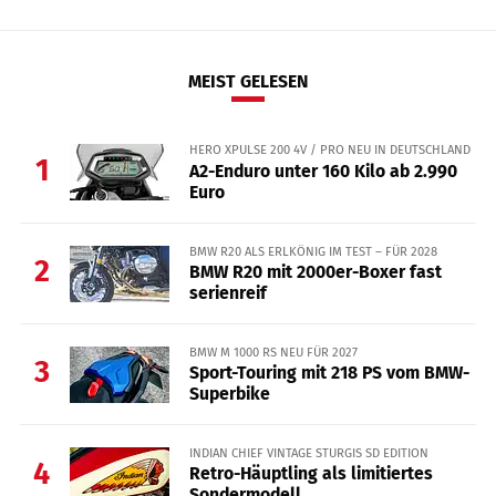
MEIST GELESEN
HERO XPULSE 200 4V / PRO NEU IN DEUTSCHLAND
1
A2-Enduro unter 160 Kilo ab 2.990
Euro
BMW R20 ALS ERLKÖNIG IM TEST – FÜR 2028
2
BMW R20 mit 2000er-Boxer fast
serienreif
BMW M 1000 RS NEU FÜR 2027
3
Sport-Touring mit 218 PS vom BMW-
Superbike
INDIAN CHIEF VINTAGE STURGIS SD EDITION
4
Retro-Häuptling als limitiertes
Sondermodell