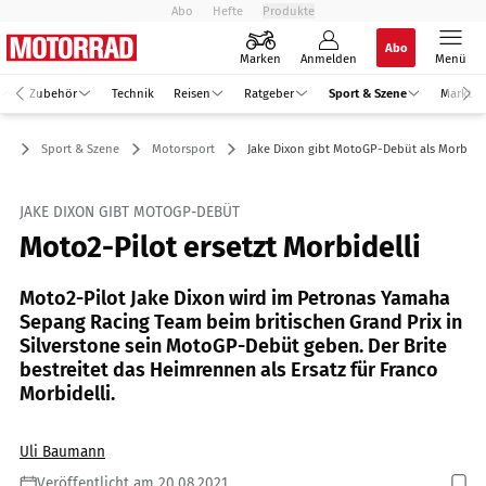
Abo
Hefte
Produkte
Abo
Marken
Anmelden
Menü
Zubehör
Technik
Reisen
Ratgeber
Sport & Szene
Markt
Sport & Szene
Motorsport
Jake Dixon gibt MotoGP-Debüt als Morbidel
JAKE DIXON GIBT MOTOGP-DEBÜT
Moto2-Pilot ersetzt Morbidelli
Moto2-Pilot Jake Dixon wird im Petronas Yamaha
Sepang Racing Team beim britischen Grand Prix in
Silverstone sein MotoGP-Debüt geben. Der Brite
bestreitet das Heimrennen als Ersatz für Franco
Morbidelli.
Uli Baumann
Veröffentlicht am 20.08.2021