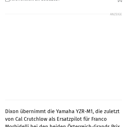
Foto: Sepang racing Team
ANZEIGE
Dixon übernimmt die Yamaha YZR-M1, die zuletzt
von Cal Crutchlow als Ersatzpilot für Franco
Morbidelli bei den beiden Österreich-Grands Prix