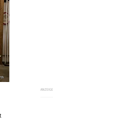
rth
ANZEIGE
t