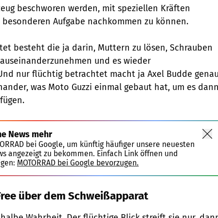
eug beschworen werden, mit speziellen Kräften
r besonderen Aufgabe nachkommen zu können.
tet besteht die ja darin, Muttern zu lösen, Schrauben
s auseinanderzunehmen und es wieder
nd nur flüchtig betrachtet macht ja Axel Budde gena
nander, was Moto Guzzi einmal gebaut hat, um es dan
fügen.
ne News mehr
TORRAD bei Google, um künftig häufiger unsere neuesten
ws angezeigt zu bekommen. Einfach Link öffnen und
igen:
MOTORRAD bei Google bevorzugen.
 Free über dem Schweißapparat
 halbe Wahrheit. Der flüchtige Blick streift sie nur, dan