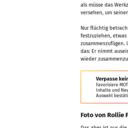
als müsse das Werkz
versehen, um seine
Nur flüchtig betrach
festzuziehen, etwa
zusammenzufügen. U
das: Er nimmt ausei
wieder zusammenzu
Verpasse kei
Favorisiere MO
Inhalte und Ne
Auswahl bestät
Foto von Rollie
Das aber ist nur die