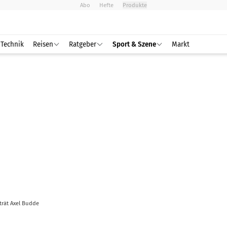
Abo
Hefte
Produkte
Technik
Reisen
Ratgeber
Sport & Szene
Markt
trät Axel Budde