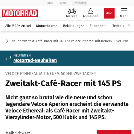
Abo
Hefte
Produkte
Abo
Marken
Anmelden
Menü
Alle MRD+ Artikel
Motorräder
Bekleidung
Zubehör
Technik
Re
ic
Neuer Zweitakt-Café-Racer mit 145 PS: Veloce Ethereal mit neuem 500er-Zweitakt
NEUHEITEN
Motorrad-Neuheiten
VELOCE ETHEREAL MIT NEUEM 500ER-ZWEITAKTER
Zweitakt-Café-Racer mit 145 PS
Nicht ganz so brutal wie die neue und schon
legendäre Veloce Aperion erscheint die verwandte
Veloce Ethereal: als Café Racer mit Zweitakt-
Vierzylinder-Motor, 500 Kubik und 145 PS.
Maik Schwarz