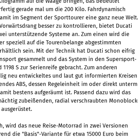
Kilogramm auf die Waage bringen, das bedeutet
r­fertig gerade mal um die 200 Kilo. Fahrdynamisch
 damit im Segment der Sporttourer eine ganz neue Welt
rwärtsdrang besser zu kontrollieren, bietet Ducati
wei unterstützende Systeme an. Zum einen wird die
er speziell auf die Tourenbelange abgestimmten
erhältlich sein. Mit der Technik hat Ducati schon eifrig
nsport gesammelt und das System in den Supersport-
 1198 S zur Serienreife gebracht. Zum anderen
lig neu entwickeltes und laut gut informierten Kreisen
itendes ABS, dessen Regeleinheit im oder direkt unterm
damit bestens aufgeräumt ist. Passend dazu wird das
ächtig zubeißenden, radial verschraubten Mono­block
ausgerüstet.
ch, wird das neue Reise-Motorrad in zwei Versionen
hrend die "Basis"-Variante für etwa 15000 Euro beim