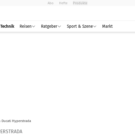
Abo
Hefte
Produkte
Technik
Reisen
Ratgeber
Sport & Szene
Markt
 Ducati Hyperstrada
PERSTRADA