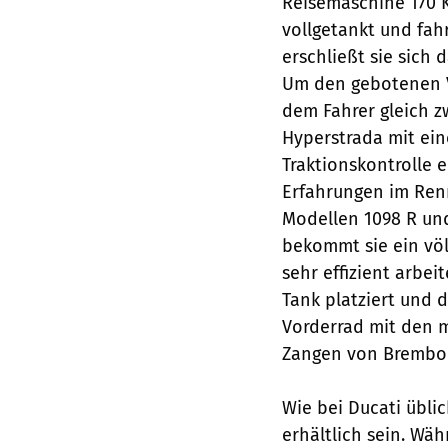
Reisemaschine 170 
vollgetankt und fah
erschließt sie sich
Um den gebotenen Vo
dem Fahrer gleich z
Hyperstrada mit ein
Traktions­kontrolle 
Erfahrungen im Ren
Modellen 1098 R und
bekommt sie ein völ
sehr effizient arbe
Tank platziert und 
Vorderrad mit den m
Zangen von Brembo 
Wie bei Ducati übli
erhältlich sein. Wä