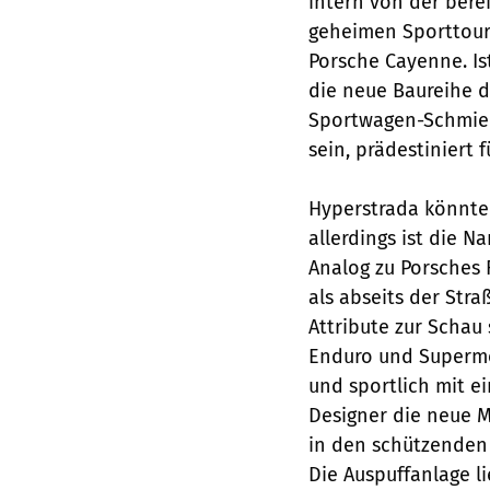
intern von der bere
geheimen Sporttoure
Porsche Cayenne. Is
die neue Baureihe d
Sportwagen-Schmiede
sein, prädestiniert f
Hyperstrada könnte
allerdings ist die 
Analog zu ­Porsches
als abseits der Stra
Attribute zur Schau
Enduro und Supermot
und sportlich mit ei
Designer die neue M
in den schützenden 
Die Auspuff­anlage 