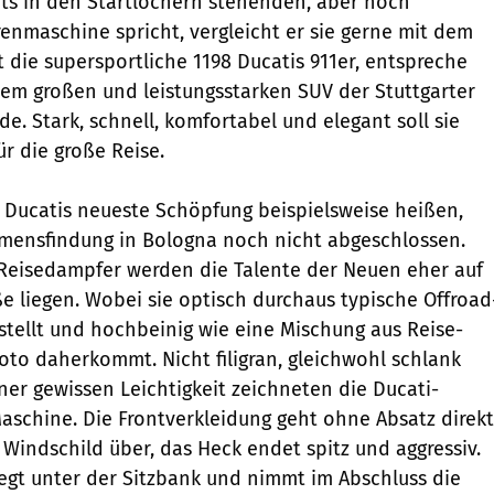
its in den Startlöchern stehenden, aber noch
nmaschine spricht, vergleicht er sie gerne mit dem
t die supersportliche 1198 Ducatis 911er, entspreche
em großen und leistungsstarken SUV der Stuttgarter
. Stark, schnell, komfortabel und elegant soll sie
ür die große Reise.
 Ducatis neueste Schöpfung beispielsweise heißen,
Namensfindung in Bologna noch nicht abgeschlossen.
 Reisedampfer werden die Talente der Neuen eher auf
ße liegen. Wobei sie optisch durchaus typische Offroad
 stellt und hochbeinig wie eine Mischung aus Reise-
o daherkommt. Nicht filigran, gleichwohl schlank
ner gewissen Leichtigkeit zeichneten die Ducati-
aschine. Die Frontverkleidung geht ohne Absatz direkt
Windschild über, das Heck endet spitz und aggressiv.
liegt unter der Sitzbank und nimmt im Abschluss die