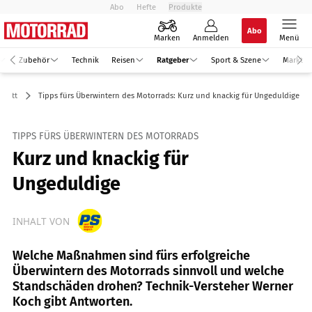
Abo
Hefte
Produkte
Abo
Marken
Anmelden
Menü
Zubehör
Technik
Reisen
Ratgeber
Sport & Szene
Markt
statt
Tipps fürs Überwintern des Motorrads: Kurz und knackig für Ungeduldige
TIPPS FÜRS ÜBERWINTERN DES MOTORRADS
Kurz und knackig für
Ungeduldige
INHALT VON
Welche Maßnahmen sind fürs erfolgreiche
Überwintern des Motorrads sinnvoll und welche
Standschäden drohen? Technik-Versteher Werner
Koch gibt Antworten.