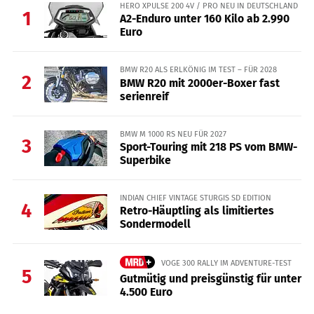
HERO XPULSE 200 4V / PRO NEU IN DEUTSCHLAND
1
A2-Enduro unter 160 Kilo ab 2.990
Euro
BMW R20 ALS ERLKÖNIG IM TEST – FÜR 2028
2
BMW R20 mit 2000er-Boxer fast
serienreif
BMW M 1000 RS NEU FÜR 2027
3
Sport-Touring mit 218 PS vom BMW-
Superbike
INDIAN CHIEF VINTAGE STURGIS SD EDITION
4
Retro-Häuptling als limitiertes
Sondermodell
VOGE 300 RALLY IM ADVENTURE-TEST
5
Gutmütig und preisgünstig für unter
4.500 Euro