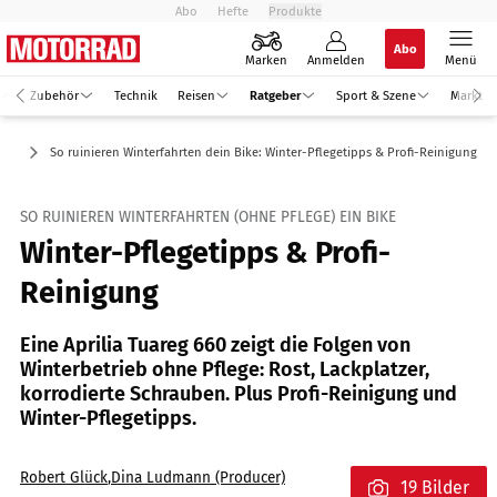
Abo
Hefte
Produkte
Abo
Marken
Anmelden
Menü
Zubehör
Technik
Reisen
Ratgeber
Sport & Szene
Markt
att
So ruinieren Winterfahrten dein Bike: Winter-Pflegetipps & Profi-Reinigung
SO RUINIEREN WINTERFAHRTEN (OHNE PFLEGE) EIN BIKE
Winter-Pflegetipps & Profi-
Reinigung
Eine Aprilia Tuareg 660 zeigt die Folgen von
Winterbetrieb ohne Pflege: Rost, Lackplatzer,
korrodierte Schrauben. Plus Profi-Reinigung und
Winter-Pflegetipps.
Robert Glück
,
Dina Ludmann (Producer)
19 Bilder