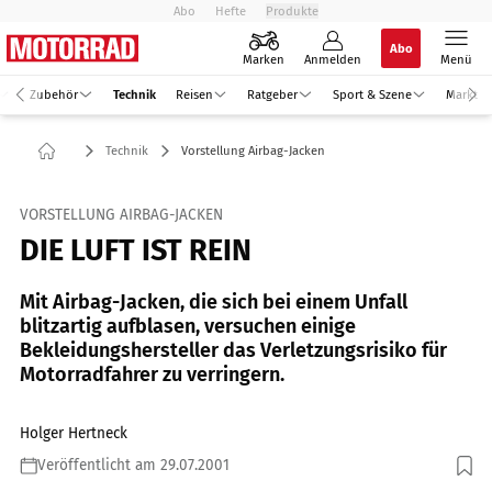
Abo
Hefte
Produkte
Abo
Marken
Anmelden
Menü
Zubehör
Technik
Reisen
Ratgeber
Sport & Szene
Markt
Technik
Vorstellung Airbag-Jacken
VORSTELLUNG AIRBAG-JACKEN
DIE LUFT IST REIN
Mit Airbag-Jacken, die sich bei einem Unfall
blitzartig aufblasen, versuchen einige
Bekleidungshersteller das Verletzungsrisiko für
Motorradfahrer zu verringern.
Holger Hertneck
Veröffentlicht am 29.07.2001