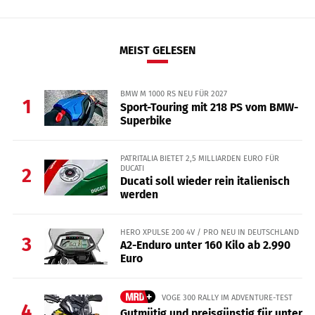
MEIST GELESEN
BMW M 1000 RS NEU FÜR 2027
1
Sport-Touring mit 218 PS vom BMW-
Superbike
PATRITALIA BIETET 2,5 MILLIARDEN EURO FÜR
DUCATI
2
Ducati soll wieder rein italienisch
werden
HERO XPULSE 200 4V / PRO NEU IN DEUTSCHLAND
3
A2-Enduro unter 160 Kilo ab 2.990
Euro
VOGE 300 RALLY IM ADVENTURE-TEST
4
Gutmütig und preisgünstig für unter