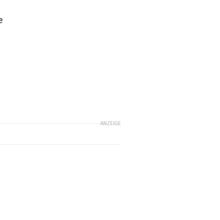
e
n
ANZEIGE