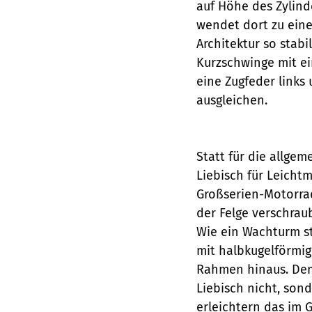
auf Höhe des Zylin
wendet dort zu eine
Architektur so stab
Kurzschwinge mit ei
eine Zugfeder links
ausgleichen.
Statt für die allge
Liebisch für Leichtm
Großserien-Motorrad
der Felge verschraub
Wie ein Wachturm st
mit halbkugelförmi
Rahmen hinaus. Dem
Liebisch nicht, son
erleichtern das im 