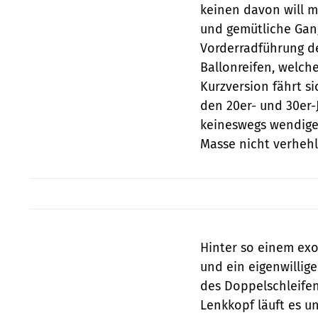
keinen davon will 
und gemütliche Gang
Vorderradführung d
Ballonreifen, welch
Kurzversion fährt si
den 20er- und 30er-
keineswegs wendige
Masse nicht verheh
Hinter so einem ex
und ein eigenwillige
des Doppelschleife
Lenkkopf läuft es u