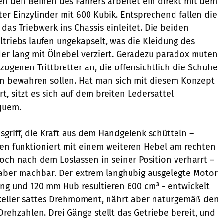
en den Beinen des Fahrers arbeitet ein direkt mit dem
r Einzylinder mit 600 Kubik. Entsprechend fallen die
 das Triebwerk ins Chassis einleitet. Die beiden
ltriebs laufen ungekapselt, was die Kleidung des
der lang mit Ölnebel verziert. Geradezu paradox muten
ogenen Trittbretter an, die offensichtlich die Schuhe
rn bewahren sollen. Hat man sich mit diesem Konzept
rt, sitzt es sich auf dem breiten Ledersattel
quem.
sgriff, die Kraft aus dem Handgelenk schütteln –
en funktioniert mit einem weiteren Hebel am rechten
och nach dem Loslassen in seiner Position verharrt –
ber machbar. Der extrem langhubig ausgelegte Motor
ng und 120 mm Hub resultieren 600 cm³ - entwickelt
lkeller sattes Drehmoment, nährt aber naturgemäß den
rehzahlen. Drei Gänge stellt das Getriebe bereit, und