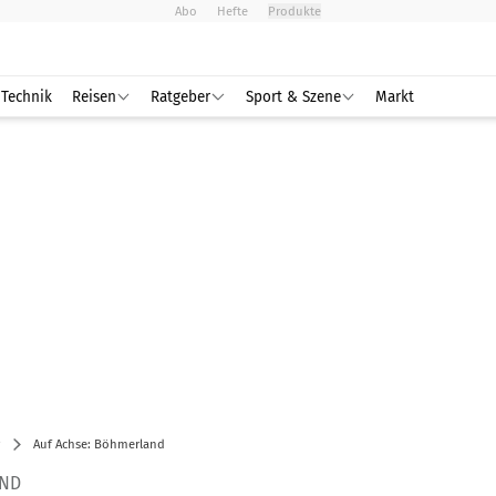
Abo
Hefte
Produkte
Technik
Reisen
Ratgeber
Sport & Szene
Markt
Auf Achse: Böhmerland
AND