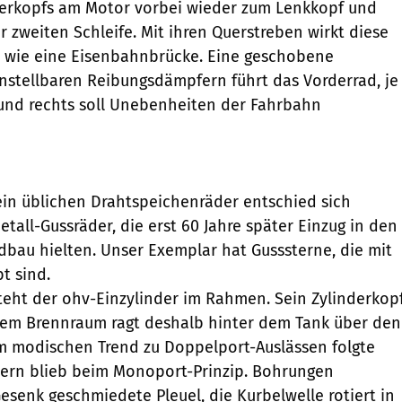
derkopfs am Motor vorbei wieder zum Lenkkopf und
r zweiten Schleife. Mit ihren Querstreben wirkt diese
il wie eine Eisenbahnbrücke. Eine geschobene
nstellbaren Reibungsdämpfern führt das Vorderrad, je
 und rechts soll Unebenheiten der Fahrbahn
mein üblichen Drahtspeichenräder entschied sich
etall-Gussräder, die erst 60 Jahre später Einzug in den
bau hielten. Unser Exemplar hat Gusssterne, die mit
t sind.
eht der ohv-Einzylinder im Rahmen. Sein Zylinderkop
gem Brennraum ragt deshalb hinter dem Tank über den
 modischen Trend zu Doppelport-Auslässen folgte
dern blieb beim Monoport-Prinzip. Bohrungen
Gesenk geschmiedete Pleuel, die Kurbelwelle rotiert in