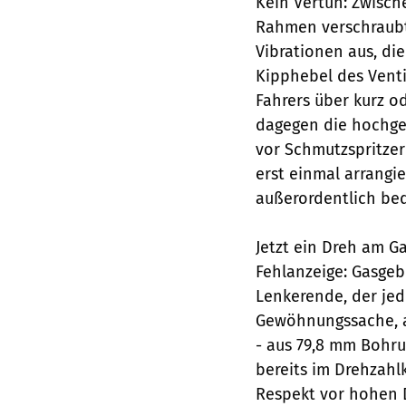
Kein Vertun: Zwisch
Rahmen verschraubte
Vibrationen aus, die
Kipphebel des Venti
Fahrers über kurz o
dagegen die hochgez
vor Schmutzspritze
erst einmal arrangie
außerordentlich be
Jetzt ein Dreh am Ga
Fehlanzeige: Gasgeb
Lenkerende, der jed
Gewöhnungssache, a
- aus 79,8 mm Bohru
bereits im Drehzah
Respekt vor hohen D