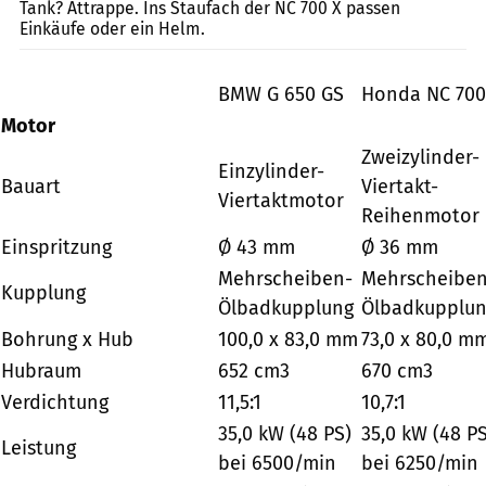
Tank? Attrappe. Ins Staufach der NC 700 X passen
Einkäufe oder ein Helm.
BMW G 650 GS
Honda NC 700
Motor
Zweizylinder-
Einzylinder-
Bauart
Viertakt-
Viertaktmotor
Reihenmotor
Einspritzung
Ø 43 mm
Ø 36 mm
Mehrscheiben-
Mehrscheiben
Kupplung
Ölbadkupplung
Ölbadkupplu
Bohrung x Hub
100,0 x 83,0 mm
73,0 x 80,0 m
Hubraum
652 cm3
670 cm3
Verdichtung
11,5:1
10,7:1
35,0 kW (48 PS)
35,0 kW (48 PS
Leistung
bei 6500/min
bei 6250/min