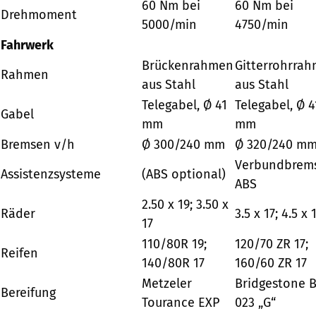
60 Nm bei
60 Nm bei
Drehmoment
5000/min
4750/min
Fahrwerk
Brückenrahmen
Gitterrohrra
Rahmen
aus Stahl
aus Stahl
Telegabel, Ø 41
Telegabel, Ø 4
Gabel
mm
mm
Bremsen v/h
Ø 300/240 mm
Ø 320/240 m
Verbundbrems
Assistenzsysteme
(ABS optional)
ABS
2.50 x 19; 3.50 x
Räder
3.5 x 17; 4.5 x 
17
110/80R 19;
120/70 ZR 17;
Reifen
140/80R 17
160/60 ZR 17
Metzeler
Bridgestone 
Bereifung
Tourance EXP
023 „G“