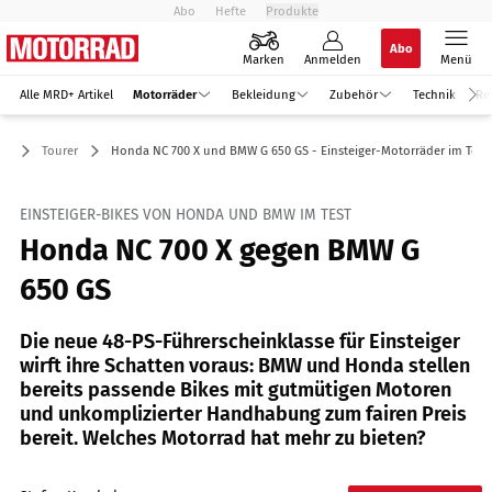
Abo
Hefte
Produkte
Abo
Marken
Anmelden
Menü
Alle MRD+ Artikel
Motorräder
Bekleidung
Zubehör
Technik
Re
er
Tourer
Honda NC 700 X und BMW G 650 GS - Einsteiger-Motorräder im Test
EINSTEIGER-BIKES VON HONDA UND BMW IM TEST
Honda NC 700 X gegen BMW G
650 GS
Die neue 48-PS-Führerscheinklasse für Einsteiger
wirft ihre Schatten voraus: BMW und Honda stellen
bereits passende Bikes mit gutmütigen Motoren
und unkomplizierter Handhabung zum fairen Preis
bereit. Welches Motorrad hat mehr zu bieten?