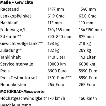
Maße + Gewichte
Radstand
1477 mm
1540 mm
Lenkkopfwinkel
61,9 Grad
63,0 Grad
Nachlauf
113 mm
110 mm
Federweg v/h
170/165 mm
154/150 mm
Sitzhöhe**
790–820 mm
825 mm
Gewicht vollgetankt**
198 kg
218 kg
Zuladung**
182 kg
209 kg
Tankinhalt
14,0 Liter
14,1 Liter
Serviceintervalle
10000 km
6000 km
Preis
6900 Euro
5990 Euro
Preis Testmotorrad
7501 Euro***
5990 Euro
Nebenkosten
264 Euro
265 Euro
MOTORRAD-Messwerte
Höchstgeschwindigkeit*
170 km/h
160 km/h
Beschleunigung