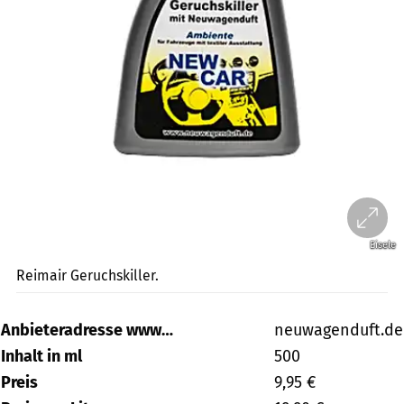
Eisele
Reimair Geruchskiller.
Anbieteradresse www…
neuwagenduft.de
Inhalt in ml
500
Preis
9,95 €