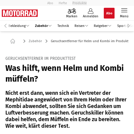
Abo
Hefte
Produkte
Abo
Marken
Anmelden
Menü
Bekleidung
Zubehör
Technik
Reisen
Ratgeber
Sport & Sz
Zubehör
Geruchsentferner für Helm und Kombi im Produkttest
GERUCHSENTFERNER IM PRODUKTTEST
Was hilft, wenn Helm und Kombi
müffeln?
Nicht erst dann, wenn sich ein Vertreter der
Mephitidae angewidert von Ihrem Helm oder Ihrer
Kombi abwendet, sollten Sie sich Gedanken um
Luftverbesserung machen. Geruchskiller können
dabei helfen, dem Müffeln ein Ende zu bereiten.
Wie weit, klärt dieser Test.