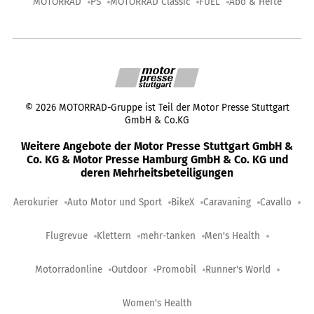
MOTORRAD
PS
MOTORRAD Classic
FUEL
Abo & Hefte
©
2026
MOTORRAD-Gruppe ist Teil der Motor Presse Stuttgart
GmbH & Co.KG
Weitere Angebote der Motor Presse Stuttgart GmbH &
Co. KG & Motor Presse Hamburg GmbH & Co. KG und
deren Mehrheitsbeteiligungen
Aerokurier
Auto Motor und Sport
BikeX
Caravaning
Cavallo
Flugrevue
Klettern
mehr-tanken
Men's Health
Motorradonline
Outdoor
Promobil
Runner's World
Women's Health