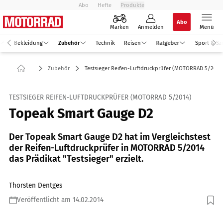
Abo
Hefte
Produkte
Abo
Marken
Anmelden
Menü
Bekleidung
Zubehör
Technik
Reisen
Ratgeber
Sport & Sz
Zubehör
Testsieger Reifen-Luftdruckprüfer (MOTORRAD 5/2014
TESTSIEGER REIFEN-LUFTDRUCKPRÜFER (MOTORRAD 5/2014)
Topeak Smart Gauge D2
Der Topeak Smart Gauge D2 hat im Vergleichstest
der Reifen-Luftdruckprüfer in MOTORRAD 5/2014
das Prädikat "Testsieger" erzielt.
Thorsten Dentges
Veröffentlicht am 14.02.2014
Foto: mps-Studio