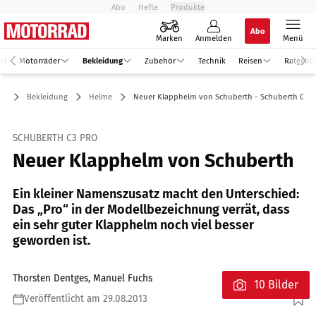
Abo
Hefte
Produkte
Abo
Marken
Anmelden
Menü
el
Motorräder
Bekleidung
Zubehör
Technik
Reisen
Ratgebe
Bekleidung
Helme
Neuer Klapphelm von Schuberth - Schuberth C3 P
SCHUBERTH C3 PRO
Neuer Klapphelm von Schuberth
Ein kleiner Namenszusatz macht den Unterschied:
Das „Pro“ in der Modellbezeichnung verrät, dass
ein sehr guter Klapphelm noch viel besser
geworden ist.
Thorsten Dentges, Manuel Fuchs
10 Bilder
Veröffentlicht am 29.08.2013
Foto: Foto: mps-Studio