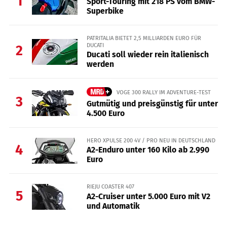
1
Sport-Touring mit 218 PS vom BMW-
Superbike
PATRITALIA BIETET 2,5 MILLIARDEN EURO FÜR
DUCATI
2
Ducati soll wieder rein italienisch
werden
VOGE 300 RALLY IM ADVENTURE-TEST
3
Gutmütig und preisgünstig für unter
4.500 Euro
HERO XPULSE 200 4V / PRO NEU IN DEUTSCHLAND
4
A2-Enduro unter 160 Kilo ab 2.990
Euro
RIEJU COASTER 407
5
A2-Cruiser unter 5.000 Euro mit V2
und Automatik