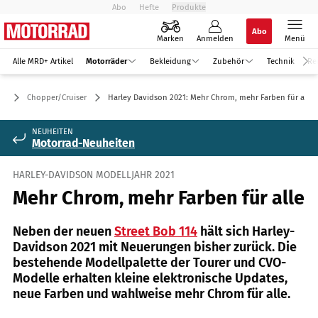
Abo
Hefte
Produkte
Abo
Marken
Anmelden
Menü
Alle MRD+ Artikel
Motorräder
Bekleidung
Zubehör
Technik
Re
er
Chopper/Cruiser
Harley Davidson 2021: Mehr Chrom, mehr Farben für alle
NEUHEITEN
Motorrad-Neuheiten
HARLEY-DAVIDSON MODELLJAHR 2021
Mehr Chrom, mehr Farben für alle
Neben der neuen
Street Bob 114
hält sich Harley-
Davidson 2021 mit Neuerungen bisher zurück. Die
bestehende Modellpalette der Tourer und CVO-
Modelle erhalten kleine elektronische Updates,
neue Farben und wahlweise mehr Chrom für alle.