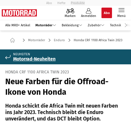
Abo
Hefte
Produkte
Abo
Marken
Anmelden
Menü
Alle MRD+ Artikel
Motorräder
Bekleidung
Zubehör
Technik
Re
Motorräder
Enduro
Honda CRF 1100 Africa Twin 2023
NEUHEITEN
Motorrad-Neuheiten
HONDA CRF 1100 AFRICA TWIN 2023
Neue Farben für die Offroad-
Ikone von Honda
Honda schickt die Africa Twin mit neuen Farben
ins Jahr 2023. Technisch bleibt die Enduro
unverändert, und das DCT bleibt Option.