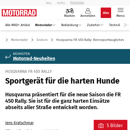
Abo
Hefte
Produkte
Abo
Marken
Anmelden
Menü
Alle MRD+ Artikel
Motorräder
Bekleidung
Zubehör
Technik
Re
Motorräder
Enduro
Husqvarna FR 450 Rally: Rennsporttaugliches Mat
NEUHEITEN
Motorrad-Neuheiten
HUSQVARNA FR 450 RALLY
Sportgerät für die harten Hunde
Husqvarna präsentiert für die neue Saison die FR
450 Rally. Sie ist für die ganz harten Einsätze
abseits aller Straße entwickelt worden.
Jens Kratschmar
5 Bilder