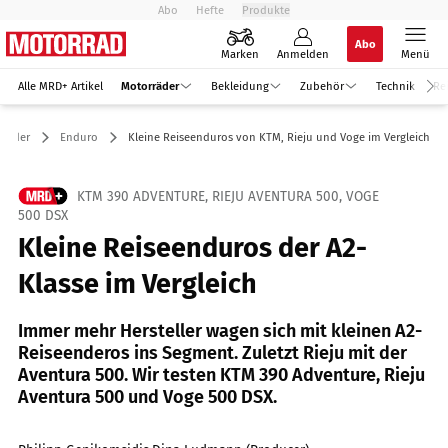
Abo
Hefte
Produkte
Abo
Marken
Anmelden
Menü
Alle MRD+ Artikel
Motorräder
Bekleidung
Zubehör
Technik
Re
rräder
Enduro
Kleine Reiseenduros von KTM, Rieju und Voge im Vergleich
KTM 390 ADVENTURE, RIEJU AVENTURA 500, VOGE
500 DSX
Kleine Reiseenduros der A2-
Klasse im Vergleich
Immer mehr Hersteller wagen sich mit kleinen A2-
Reiseenderos ins Segment. Zuletzt Rieju mit der
Aventura 500. Wir testen KTM 390 Adventure, Rieju
Aventura 500 und Voge 500 DSX.