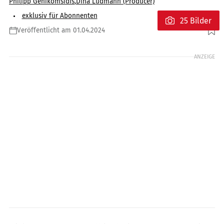
Philipp Genikomsidis
,
Dina Ludmann (Producer)
exklusiv für Abonnenten
25 Bilder
Veröffentlicht am 01.04.2024
Foto: Tyson Jopson
ANZEIGE