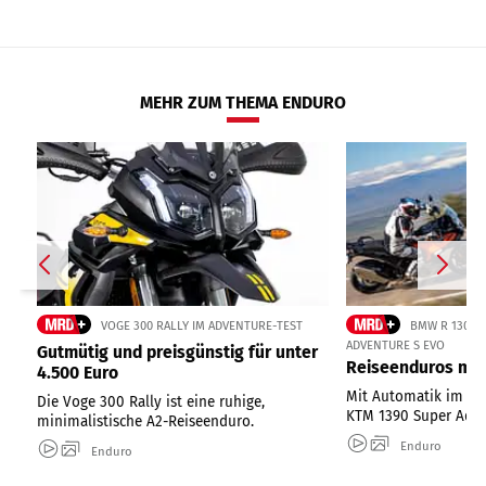
MEHR ZUM THEMA ENDURO
VOGE 300 RALLY IM ADVENTURE-TEST
BMW R 1300 
ADVENTURE S EVO
Gutmütig und preisgünstig für unter
Reiseenduros mit
4.500 Euro
Mit Automatik im Te
Die Voge 300 Rally ist eine ruhige,
KTM 1390 Super Adve
minimalistische A2-Reiseenduro.
Enduro
Enduro