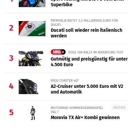
Superbike
PATRITALIA BIETET 2,5 MILLIARDEN EURO FÜR
DUCATI
2
Ducati soll wieder rein italienisch
werden
VOGE 300 RALLY IM ADVENTURE-TEST
3
Gutmütig und preisgünstig für unter
4.500 Euro
RIEJU COASTER 407
4
A2-Cruiser unter 5.000 Euro mit V2
und Automatik
ANZEIGE
MOTORRAD-SOMMERGEWINNSPIEL
5
TAG 7
Moravia TX Air+ Kombi gewinnen