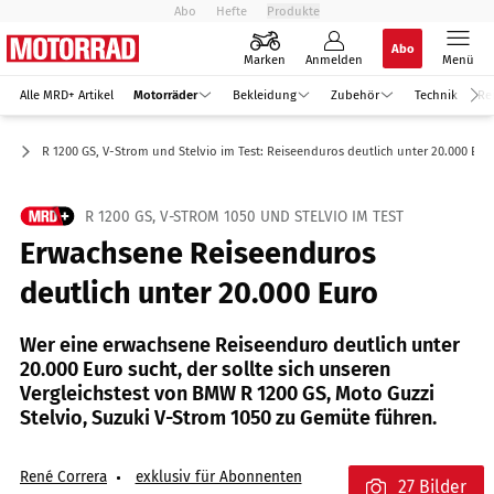
Abo
Hefte
Produkte
Abo
Marken
Anmelden
Menü
Alle MRD+ Artikel
Motorräder
Bekleidung
Zubehör
Technik
Re
ro
R 1200 GS, V-Strom und Stelvio im Test: Reiseenduros deutlich unter 20.000 Eur
R 1200 GS, V-STROM 1050 UND STELVIO IM TEST
Erwachsene Reiseenduros
deutlich unter 20.000 Euro
Wer eine erwachsene Reiseenduro deutlich unter
20.000 Euro sucht, der sollte sich unseren
Vergleichstest von BMW R 1200 GS, Moto Guzzi
Stelvio, Suzuki V-Strom 1050 zu Gemüte führen.
René Correra
exklusiv für Abonnenten
27 Bilder