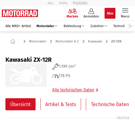
Abo
Hefte
Produkte
Abo
Marken
Anmelden
Menü
Alle MRD+ Artikel
Motorräder
Bekleidung
Zubehör
Technik
Re
Motorräder
Motorräder A-Z
Kawasaki
ZX-12R
Kawasaki ZX-12R
1.199 cm³
178 PS
Alle technischen Daten
Übersicht
Artikel & Tests
Technische Daten
ANZEIGE