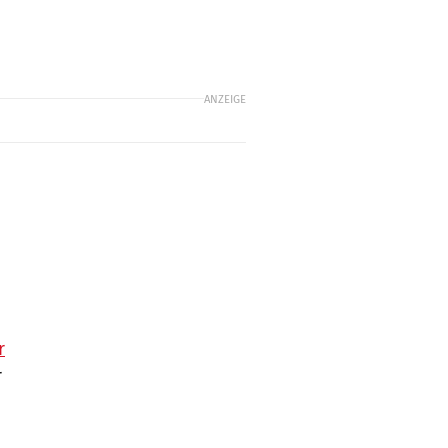
ANZEIGE
r
r