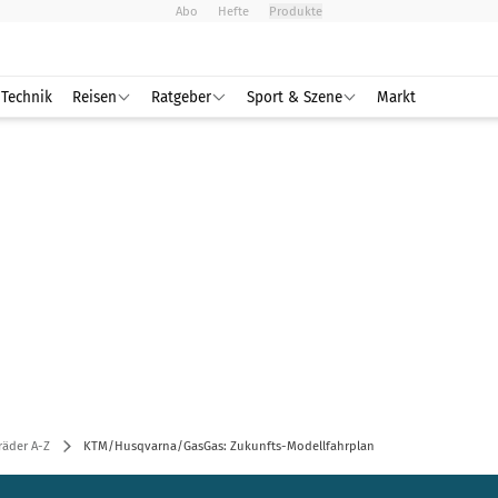
Abo
Hefte
Produkte
Technik
Reisen
Ratgeber
Sport & Szene
Markt
räder A-Z
KTM/Husqvarna/GasGas: Zukunfts-Modellfahrplan