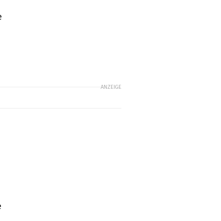
e
ANZEIGE
e