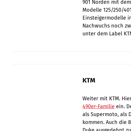
901 Norden mit dem 
Modelle 125/250/4
Einsteigermodelle i
Nachwuchs noch zwei
unter dem Label KT
KTM
Weiter mit KTM. Hie
490er-Familie
ein. D
als Supermoto, als D
kommen. Auch die 89
Duke ausgedehnt zu 