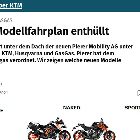
ber KTM
ASGAS
odellfahrplan enthüllt
lt unter dem Dach der neuen Pierer Mobility AG unter
 KTM, Husqvarna und GasGas. Pierer hat dem
as verordnet. Wir zeigen welche neuen Modelle
n
2021