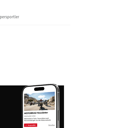
nzen,...
persportler