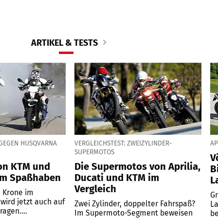
ARTIKEL & TESTS
R GEGEN HUSQVARNA
VERGLEICHSTEST: ZWEIZYLINDER-
AP
SUPERMOTOS
V
on KTM und
Die Supermotos von Aprilia,
B
um Spaßhaben
Ducati und KTM im
L
Vergleich
 Krone im
Gr
wird jetzt auch auf
Zwei Zylinder, doppelter Fahrspaß?
La
ragen.
Im Supermoto-Segment beweisen
be