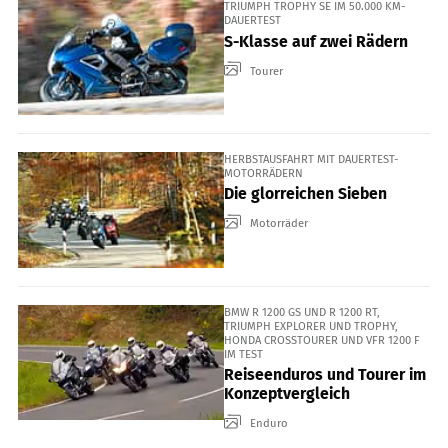
TRIUMPH TROPHY SE IM 50.000 KM-
DAUERTEST
S-Klasse auf zwei Rädern
Tourer
HERBSTAUSFAHRT MIT DAUERTEST-
MOTORRÄDERN
Die glorreichen Sieben
Motorräder
BMW R 1200 GS UND R 1200 RT,
TRIUMPH EXPLORER UND TROPHY,
HONDA CROSSTOURER UND VFR 1200 F
IM TEST
Reiseenduros und Tourer im
Konzeptvergleich
Enduro