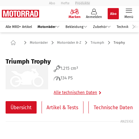
Abo
Hefte
Produkte
Abo
Marken
Anmelden
Menü
Alle MRD+ Artikel
Motorräder
Bekleidung
Zubehör
Technik
Re
Motorräder
Motorräder A-Z
Triumph
Trophy
Triumph Trophy
1.215 cm³
134 PS
Alle technischen Daten
Übersicht
Artikel & Tests
Technische Daten
ANZEIGE