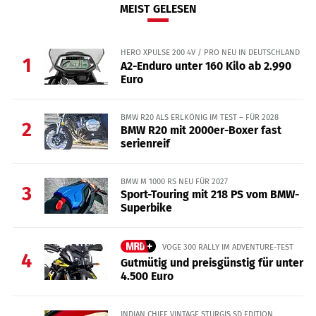
MEIST GELESEN
HERO XPULSE 200 4V / PRO NEU IN DEUTSCHLAND
1
A2-Enduro unter 160 Kilo ab 2.990
Euro
BMW R20 ALS ERLKÖNIG IM TEST – FÜR 2028
2
BMW R20 mit 2000er-Boxer fast
serienreif
BMW M 1000 RS NEU FÜR 2027
3
Sport-Touring mit 218 PS vom BMW-
Superbike
VOGE 300 RALLY IM ADVENTURE-TEST
4
Gutmütig und preisgünstig für unter
4.500 Euro
INDIAN CHIEF VINTAGE STURGIS SD EDITION