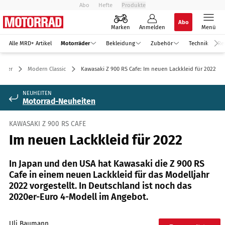
Abo
Hefte
Produkte
Abo
Marken
Anmelden
Menü
Alle MRD+ Artikel
Motorräder
Bekleidung
Zubehör
Technik
Re
räder
Modern Classic
Kawasaki Z 900 RS Cafe: Im neuen Lackkleid für 2022
NEUHEITEN
Motorrad-Neuheiten
KAWASAKI Z 900 RS CAFE
Im neuen Lackkleid für 2022
In Japan und den USA hat Kawasaki die Z 900 RS
Cafe in einem neuen Lackkleid für das Modelljahr
2022 vorgestellt. In Deutschland ist noch das
2020er-Euro 4-Modell im Angebot.
Uli Baumann