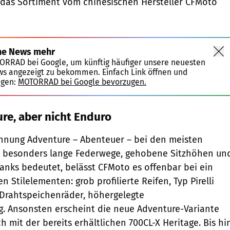
 das Sortiment vom chinesischen Hersteller CFMoto
ne News mehr
TORRAD bei Google, um künftig häufiger unsere neuesten
ws angezeigt zu bekommen. Einfach Link öffnen und
igen:
MOTORRAD bei Google bevorzugen.
re, aber nicht Enduro
hnung Adventure – Abenteuer – bei den meisten
n besonders lange Federwege, gehobene Sitzhöhen un
anks bedeutet, belässt CFMoto es offenbar bei ein
 Stilelementen: grob profilierte Reifen, Typ Pirelli
 Drahtspeichenräder, höhergelegte
. Ansonsten erscheint die neue Adventure-Variante
 mit der bereits erhältlichen 700CL-X Heritage. Bis hi