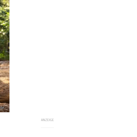
oto
ANZEIGE