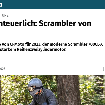
n
NTURE
teuerlich: Scrambler von
 von CFMoto für 2023: der moderne Scrambler 700CL-X
 starkem Reihenzweizylindermotor.
2023