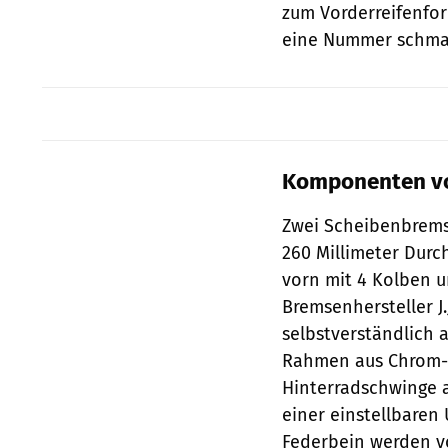
zum Vorderreifenform
eine Nummer schmale
Komponenten von
Zwei Scheibenbremse
260 Millimeter Durc
vorn mit 4 Kolben u
Bremsenhersteller J.
selbstverständlich 
Rahmen aus Chrom-M
Hinterradschwinge 
einer einstellbaren
Federbein werden vo