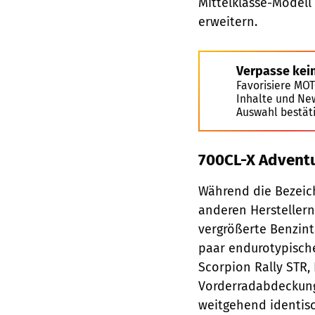
Mittelklasse-Modell
erweitern.
Verpasse kei
Favorisiere MO
Inhalte und Ne
Auswahl bestät
700CL-X Adventu
Während die Bezeic
anderen Hersteller
vergrößerte Benzint
paar endurotypischen
Scorpion Rally STR,
Vorderradabdeckung
weitgehend identisch