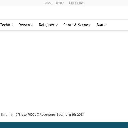
Abo
Hefte
Produkte
Technik
Reisen
Ratgeber
Sport & Szene
Markt
 Bike
CFMoto 700CL-X Adventure: Scrambler für 2023