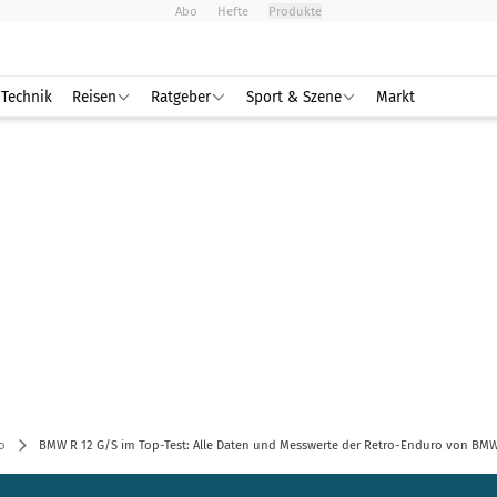
Abo
Hefte
Produkte
Technik
Reisen
Ratgeber
Sport & Szene
Markt
o
BMW R 12 G/S im Top-Test: Alle Daten und Messwerte der Retro-Enduro von BM