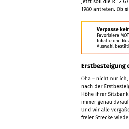
Jetzt soll die R 12
1980 antreten. Ob si
Verpasse kei
Favorisiere MO
Inhalte und Ne
Auswahl bestät
Erstbesteigung 
Oha – nicht nur ich
nach der Erstbeste
Höhe ihrer Sitzbank
immer genau darauf 
Und wir alle vergaß
freier Strecke wiede