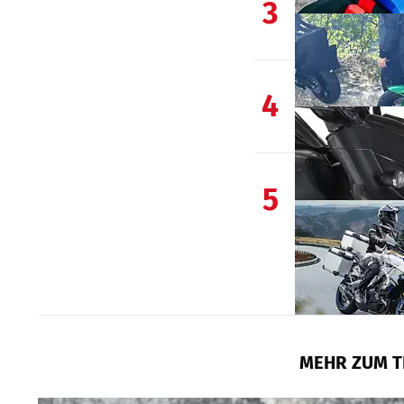
3
4
5
MEHR ZUM T