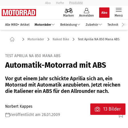
Abo
Hefte
Produkte
Abo
Marken
Anmelden
Menü
Alle MRD+ Artikel
Motorräder
Bekleidung
Zubehör
Technik
Re
Motorräder
Naked Bike
Test Aprilia NA 850 Mana ABS
TEST APRILIA NA 850 MANA ABS
Automatik-Motorrad mit ABS
Vor gut einem Jahr schickte Aprilia sich an, ein
Motorrad mit Automatik anzubieten. Jetzt reichen
die Italiener ein ABS für den Allrounder nach.
Norbert Kappes
13 Bilder
Veröffentlicht am 28.01.2009
Foto: Gargolov