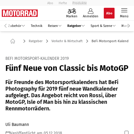
Abo
Hefte
Produkte
Abo
Marken
Anmelden
Menü
Zubehör
Technik
Reisen
Ratgeber
Sport & Szene
Markt
Ratgeber
Verkehr & Wirtschaft
BeFi Motorsport-Kalender 
BEFI MOTORSPORT-KALENDER 2019
Fünf Neue von Classic bis MotoGP
Für Freunde des Motorsportkalenders hat BeFi
Photography für 2019 fünf neue Wandkalender
aufgelegt. Das Angebot reicht von Rossi, über
MotoGP, Isle of Man bis hin zu klassischen
Rennmotorrädern.
Uli Baumann
Veröffentlicht am 05.12.2018