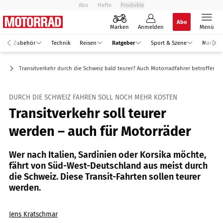
Abo
Hefte
Produkte
Abo
Marken
Anmelden
Menü
Zubehör
Technik
Reisen
Ratgeber
Sport & Szene
Markt
ft
Transitverkehr durch die Schweiz bald teurer? Auch Motorradfahrer betroffen
DURCH DIE SCHWEIZ FAHREN SOLL NOCH MEHR KOSTEN
Transitverkehr soll teurer
werden – auch für Motorräder
Wer nach Italien, Sardinien oder Korsika möchte,
fährt von Süd-West-Deutschland aus meist durch
die Schweiz. Diese Transit-Fahrten sollen teurer
werden.
Jens Kratschmar