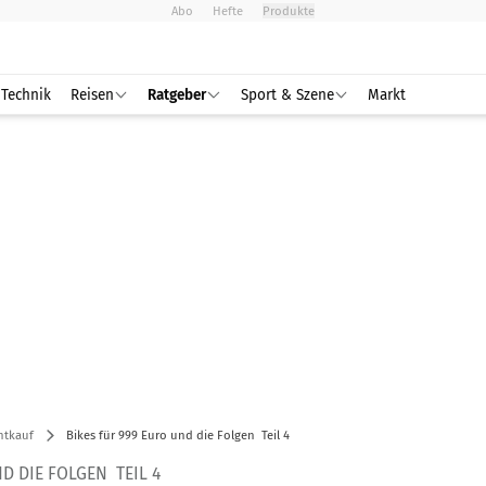
Abo
Hefte
Produkte
Technik
Reisen
Ratgeber
Sport & Szene
Markt
htkauf
Bikes für 999 Euro und die Folgen  Teil 4
 DIE FOLGEN  TEIL 4