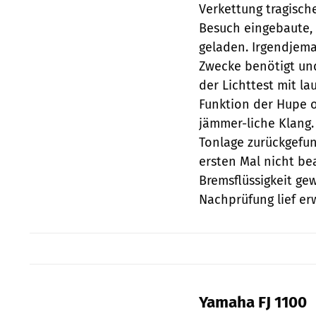
Verkettung tragisch
Besuch eingebaute, 
geladen. Irgendjema
Zwecke benötigt un
der Lichttest mit l
Funktion der Hupe o
jämmer-liche Klang.
Tonlage zurückgefu
ersten Mal nicht b
Bremsflüssigkeit gew
Nachprüfung lief erw
Yamaha FJ 1100