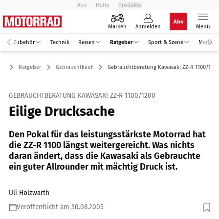
Abo
Hefte
Produkte
Abo
Marken
Anmelden
Menü
Zubehör
Technik
Reisen
Ratgeber
Sport & Szene
Markt
Ratgeber
Gebrauchtkauf
Gebrauchtberatung Kawasaki ZZ-R 1100/120
GEBRAUCHTBERATUNG KAWASAKI ZZ-R 1100/1200
Eilige Drucksache
Den Pokal für das leistungsstärkste Motorrad hat
die ZZ-R 1100 längst weitergereicht. Was nichts
daran ändert, dass die Kawasaki als Gebrauchte
ein guter Allrounder mit mächtig Druck ist.
Uli Holzwarth
Veröffentlicht am 30.08.2005
Foto: Jahn