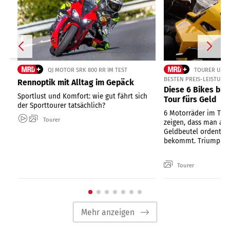
QJ MOTOR SRK 800 RR IM TEST
TOURER UND 
BESTEN PREIS-LEISTUNG
Rennoptik mit Alltag im Gepäck
Diese 6 Bikes bi
Sportlust und Komfort: wie gut fährt sich
Tour fürs Geld
der Sporttourer tatsächlich?
6 Motorräder im Te
Tourer
zeigen, dass man au
Geldbeutel ordentlic
bekommt. Triumph, Y
Tourer
Mehr anzeigen