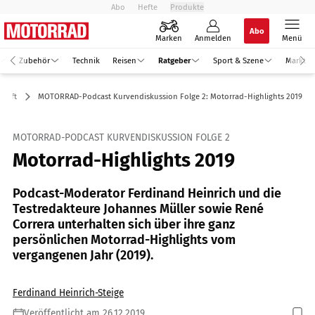
Abo
Hefte
Produkte
Abo
Marken
Anmelden
Menü
Zubehör
Technik
Reisen
Ratgeber
Sport & Szene
Markt
chaft
MOTORRAD-Podcast Kurvendiskussion Folge 2: Motorrad-Highlights 2019
MOTORRAD-PODCAST KURVENDISKUSSION FOLGE 2
Motorrad-Highlights 2019
Podcast-Moderator Ferdinand Heinrich und die
Testredakteure Johannes Müller sowie René
Correra unterhalten sich über ihre ganz
persönlichen Motorrad-Highlights vom
vergangenen Jahr (2019).
Ferdinand Heinrich-Steige
Veröffentlicht am 26.12.2019