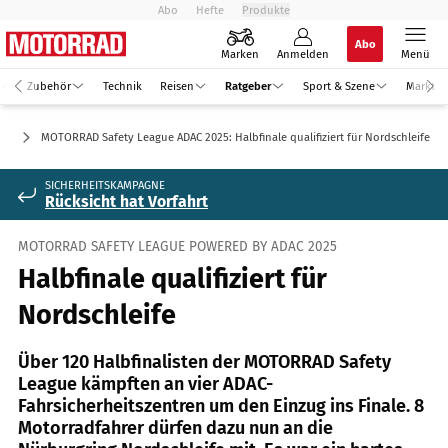
Abo
Hefte
Produkte
Abo
Marken
Anmelden
Menü
Zubehör
Technik
Reisen
Ratgeber
Sport & Szene
Markt
er
MOTORRAD Safety League ADAC 2025: Halbfinale qualifiziert für Nordschleife
SICHERHEITSKAMPAGNE
Rücksicht hat Vorfahrt
MOTORRAD SAFETY LEAGUE POWERED BY ADAC 2025
Halbfinale qualifiziert für
Nordschleife
Über 120 Halbfinalisten der MOTORRAD Safety
League kämpften an vier ADAC-
Fahrsicherheitszentren um den Einzug ins Finale. 8
Motorradfahrer dürfen dazu nun an die