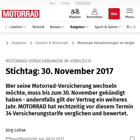
Abo
Hefte
Produkte
Abo
Marken
Anmelden
Menü
Zubehör
Technik
Reisen
Ratgeber
Sport & Szene
Markt
Ratgeber
Verkehr & Wirtschaft
Motorrad-Versicherungen im Vergleich
MOTORRAD-VERSICHERUNGEN IM VERGLEICH
Stichtag: 30. November 2017
Wer seine Motorrad-Versicherung wechseln
möchte, muss bis zum 30. November gekündigt
haben - andernfalls gilt der Vertrag ein weiteres
Jahr. MOTORRAD hat rechtzeitig vor diesem Termin
34 Versicherungstarife verglichen und bewertet.
Jörg Lohse
Veröffentlicht am 09.11.2017