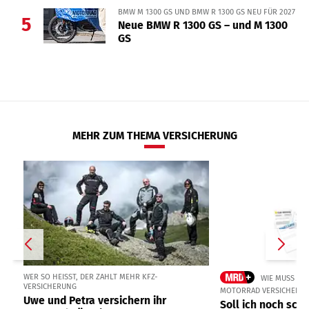
BMW M 1300 GS UND BMW R 1300 GS NEU FÜR 2027
5
Neue BMW R 1300 GS – und M 1300
GS
MEHR ZUM THEMA VERSICHERUNG
WER SO HEISST, DER ZAHLT MEHR KFZ-V
WIE MUSS UN
ERSICHERUNG
MOTORRAD VERSICHERN
Uwe und Petra versichern ihr
Soll ich noch sch