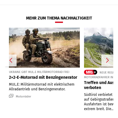
MEHR ZUM THEMA NACHHALTIGKEIT
UKRAINE GIBT MUL.E MILITÄRMOTORRAD FREI
NEUE REGELUN
2×2-E-Motorrad mit Benzingenerator
MOTORRADFAHRER IN SÜ
Treffen und Ausfa
MUL.E: Militärmotorrad mit elektrischem
verboten
Allradantrieb und Benzingenerator.
Südtirol verbietet or
Motorräder
auf Gebirgsstraßen. D
Ausfahrten ist bewu
extrem breit. Die...