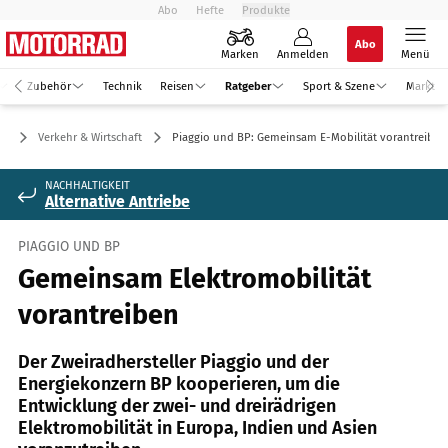
Abo
Hefte
Produkte
Abo
Marken
Anmelden
Menü
Zubehör
Technik
Reisen
Ratgeber
Sport & Szene
Markt
er
Verkehr & Wirtschaft
Piaggio und BP: Gemeinsam E-Mobilität vorantreiben
NACHHALTIGKEIT
Alternative Antriebe
PIAGGIO UND BP
Gemeinsam Elektromobilität
vorantreiben
Der Zweiradhersteller Piaggio und der
Energiekonzern BP kooperieren, um die
Entwicklung der zwei- und dreirädrigen
Elektromobilität in Europa, Indien und Asien