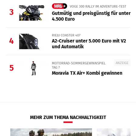
VOGE 300 RALLY IM ADVENTURE-TEST
3
Gutmütig und preisgünstig für unter
4.500 Euro
RIEJU COASTER 407
4
A2-Cruiser unter 5.000 Euro mit V2
und Automatik
ANZEIGE
MOTORRAD-SOMMERGEWINNSPIEL
5
TAG 7
Moravia TX Air+ Kombi gewinnen
MEHR ZUM THEMA NACHHALTIGKEIT