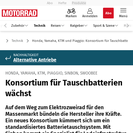
Abo
Hefte
Produkte
Abo
Marken
Anmelden
Menü
ng
Zubehör
Technik
Reisen
Ratgeber
Sport & Szene
Markt
Technik
Honda, Yamaha, KTM und Piaggio: Konsortium für Tauschbatterie
NACHHALTIGKEIT
Alternative Antriebe
HONDA, YAMAHA, KTM, PIAGGIO, SINBON, SWOOBEE
Konsortium für Tauschbatterien
wächst
Auf dem Weg zum Elektrozweirad für den
Massenmarkt bündeln die Hersteller ihre Kräfte.
Ein neues Konsortium kümmert sich um ein
standardisiertes Batterietauschsystem. Mit