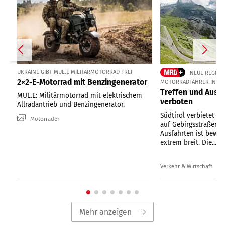
UKRAINE GIBT MUL.E MILITÄRMOTORRAD FREI
NEUE REGELUN
2×2-E-Motorrad mit Benzingenerator
MOTORRADFAHRER IN SÜ
Treffen und Ausfa
MUL.E: Militärmotorrad mit elektrischem
verboten
Allradantrieb und Benzingenerator.
Südtirol verbietet or
Motorräder
auf Gebirgsstraßen. D
Ausfahrten ist bewu
extrem breit. Die...
Verkehr & Wirtschaft
Mehr anzeigen