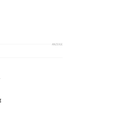
ANZEIGE
r
n
g