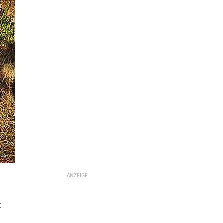
eos
ANZEIGE
n
t