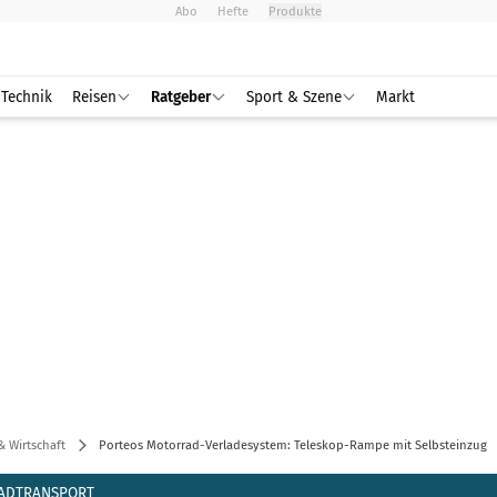
Abo
Hefte
Produkte
Technik
Reisen
Ratgeber
Sport & Szene
Markt
& Wirtschaft
Porteos Motorrad-Verladesystem: Teleskop-Rampe mit Selbsteinzug
ADTRANSPORT