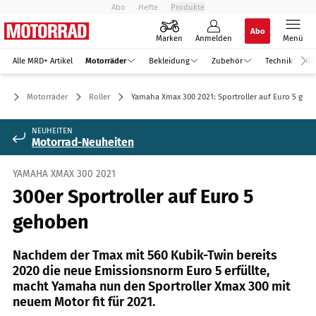
Abo
Hefte
Produkte
Abo
Marken
Anmelden
Menü
Alle MRD+ Artikel
Motorräder
Bekleidung
Zubehör
Technik
Re
Motorräder
Roller
Yamaha Xmax 300 2021: Sportroller auf Euro 5 geh
NEUHEITEN
Motorrad-Neuheiten
YAMAHA XMAX 300 2021
300er Sportroller auf Euro 5
gehoben
Nachdem der Tmax mit 560 Kubik-Twin bereits
2020 die neue Emissionsnorm Euro 5 erfüllte,
macht Yamaha nun den Sportroller Xmax 300 mit
neuem Motor fit für 2021.