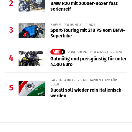
2
BMW R20 mit 2000er-Boxer fast
serienreif
BMW M 1000 RS NEU FÜR 2027
3
Sport-Touring mit 218 PS vom BMW-
Superbike
VOGE 300 RALLY IM ADVENTURE-TEST
4
Gutmütig und preisgünstig für unter
4.500 Euro
PATRITALIA BIETET 2,5 MILLIARDEN EURO FÜR
DUCATI
5
Ducati soll wieder rein italienisch
werden