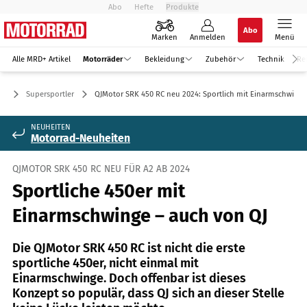
Abo
Hefte
Produkte
Abo
Marken
Anmelden
Menü
Alle MRD+ Artikel
Motorräder
Bekleidung
Zubehör
Technik
Re
er
Supersportler
QJMotor SRK 450 RC neu 2024: Sportlich mit Einarmschwinge
NEUHEITEN
Motorrad-Neuheiten
QJMOTOR SRK 450 RC NEU FÜR A2 AB 2024
Sportliche 450er mit
Einarmschwinge – auch von QJ
Die QJMotor SRK 450 RC ist nicht die erste
sportliche 450er, nicht einmal mit
Einarmschwinge. Doch offenbar ist dieses
Konzept so populär, dass QJ sich an dieser Stelle