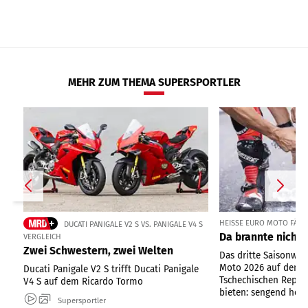
MEHR ZUM THEMA SUPERSPORTLER
HEISSE EURO MOTO FÄHRT
DUCATI PANIGALE V2 S VS. PANIGALE V4 S
Da brannte nicht 
VERGLEICH
Zwei Schwestern, zwei Welten
Das dritte Saisonwo
Moto 2026 auf dem 
Ducati Panigale V2 S trifft Ducati Panigale
Tschechischen Republ
V4 S auf dem Ricardo Tormo
bieten: sengend heiße
Supersportler