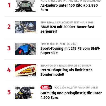
HERO XPULSE 200 4V / PRO NEU IN DEUTSCHLAND
1
A2-Enduro unter 160 Kilo ab 2.990
Euro
BMW R20 ALS ERLKÖNIG IM TEST – FÜR 2028
2
BMW R20 mit 2000er-Boxer fast
serienreif
BMW M 1000 RS NEU FÜR 2027
3
Sport-Touring mit 218 PS vom BMW-
Superbike
INDIAN CHIEF VINTAGE STURGIS SD EDITION
4
Retro-Häuptling als limitiertes
Sondermodell
VOGE 300 RALLY IM ADVENTURE-TEST
5
Gutmütig und preisgünstig für unter
4.500 Euro