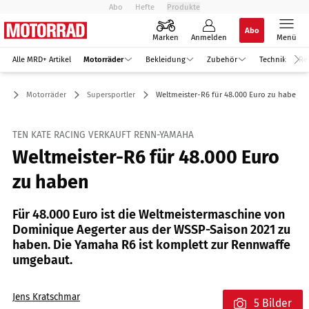
Abo
Hefte
Produkte
Abo
Marken
Anmelden
Menü
Alle MRD+ Artikel
Motorräder
Bekleidung
Zubehör
Technik
Re
Motorräder
Supersportler
Weltmeister-R6 für 48.000 Euro zu haben
TEN KATE RACING VERKAUFT RENN-YAMAHA
Weltmeister-R6 für 48.000 Euro
zu haben
Für 48.000 Euro ist die Weltmeistermaschine von
Dominique Aegerter aus der WSSP-Saison 2021 zu
haben. Die Yamaha R6 ist komplett zur Rennwaffe
umgebaut.
Jens Kratschmar
5 Bilder