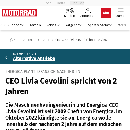
Abo
Hefte
Produkte
Abo
Marken
Anmelden
Menü
Zubehör
Technik
Reisen
Ratgeber
Sport & Szene
Markt
Technik
Energica-CEO Livia Cevolini im Interview
NACHHALTIGKEIT
Alternative Antriebe
ENERGICA PLANT EXPANSION NACH INDIEN
CEO Livia Cevolini spricht von 2
Jahren
Die Maschinenbauingenieurin und Energica-CEO
Livia Cevolini ist seit 2009 Chefin von Energica. Im
Oktober 2022 kündigte sie an, Energica wolle
innerhalb der nächsten 2 Jahre auf dem indischen