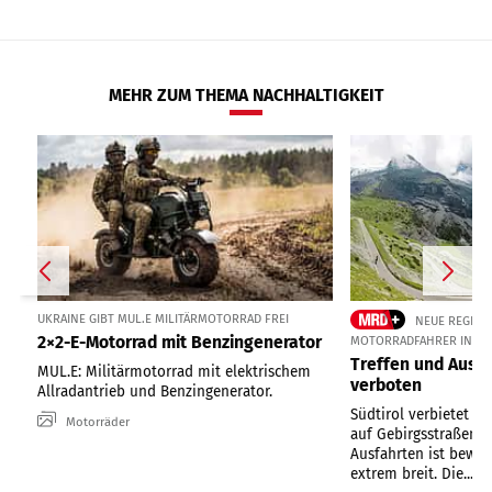
MEHR ZUM THEMA NACHHALTIGKEIT
UKRAINE GIBT MUL.E MILITÄRMOTORRAD FREI
NEUE REGELUN
2×2-E-Motorrad mit Benzingenerator
MOTORRADFAHRER IN SÜ
Treffen und Ausfa
MUL.E: Militärmotorrad mit elektrischem
verboten
Allradantrieb und Benzingenerator.
Südtirol verbietet or
Motorräder
auf Gebirgsstraßen. D
Ausfahrten ist bewu
extrem breit. Die...