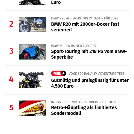
Euro
BMW R20 ALS ERLKÖNIG IM TEST – FÜR 2028
2
BMW R20 mit 2000er-Boxer fast
serienreif
BMW M 1000 RS NEU FÜR 2027
3
Sport-Touring mit 218 PS vom BMW-
Superbike
VOGE 300 RALLY IM ADVENTURE-TEST
4
Gutmütig und preisgünstig für unter
4.500 Euro
INDIAN CHIEF VINTAGE STURGIS SD EDITION
5
Retro-Häuptling als limitiertes
Sondermodell