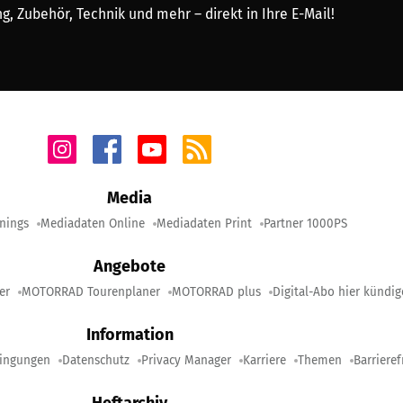
, Zubehör, Technik und mehr – direkt in Ihre E-Mail!
Media
nings
Mediadaten Online
Mediadaten Print
Partner 1000PS
Angebote
er
MOTORRAD Tourenplaner
MOTORRAD plus
Digital-Abo hier kündi
Information
ingungen
Datenschutz
Privacy Manager
Karriere
Themen
Barrieref