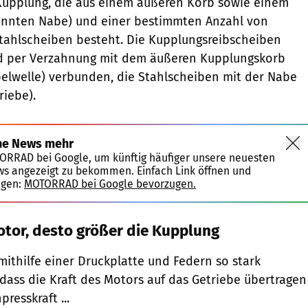
e Kupplung, die aus einem äußeren Korb sowie einem
annten Nabe) und einer bestimmten Anzahl von
tahlscheiben besteht. Die Kupplungsreibscheiben
nd per Verzahnung mit dem äußeren Kupplungskorb
elwelle) verbunden, die Stahlscheiben mit der Nabe
iebe).
ne News mehr
TORRAD bei Google, um künftig häufiger unsere neuesten
ws angezeigt zu bekommen. Einfach Link öffnen und
igen:
MOTORRAD bei Google bevorzugen.
otor, desto größer die Kupplung
mithilfe einer Druckplatte und Federn so stark
ass die Kraft des Motors auf das Getriebe übertragen
resskraft ...