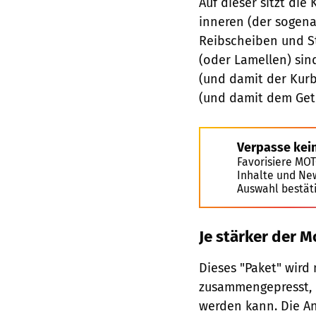
Auf dieser sitzt di
inneren (der sogen
Reibscheiben und S
(oder Lamellen) si
(und damit der Kurb
(und damit dem Getr
Verpasse kei
Favorisiere MO
Inhalte und Ne
Auswahl bestät
Je stärker der M
Dieses "Paket" wird 
zusammengepresst, d
werden kann. Die Anp